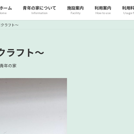
ホーム
青年の家について
施設案内
利用案内
利用
Home
Information
Facility
How to use
Usage 
枝クラフト～
クラフト～
青年の家