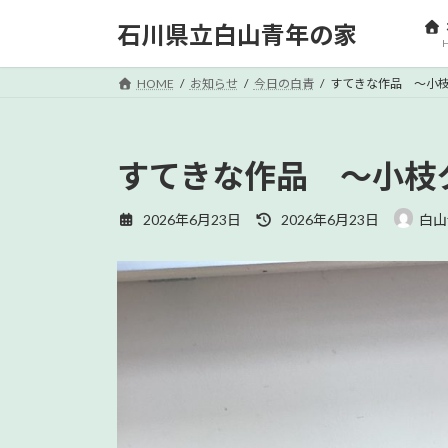
コ
ナ
石川県立白山青年の家
ン
ビ
テ
ゲ
ン
ー
HOME
お知らせ
今日の白青
すてきな作品 ～小
ツ
シ
へ
ョ
ス
ン
すてきな作品 ～小枝
キ
に
ッ
移
最
2026年6月23日
2026年6月23日
白山
プ
動
終
更
新
日
時
: