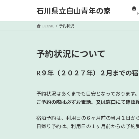
コ
ナ
石川県立白山青年の家
ン
ビ
テ
ゲ
ン
ー
HOME
予約状況
ツ
シ
へ
ョ
ス
ン
予約状況について
キ
に
ッ
移
プ
動
R９年（２０２７年）２月までの
予約状況はあくまでも目安となっております
ご予約の際は必ずお電話、又は窓口にて確認
宿泊予約は、利用日の６ヶ月前の当月１日か
日帰り予約は、利用日の１ヶ月前からの予約