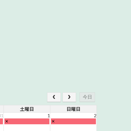
今日
土曜日
日曜日
31
1
2
土
日
✕
✕
曜
曜