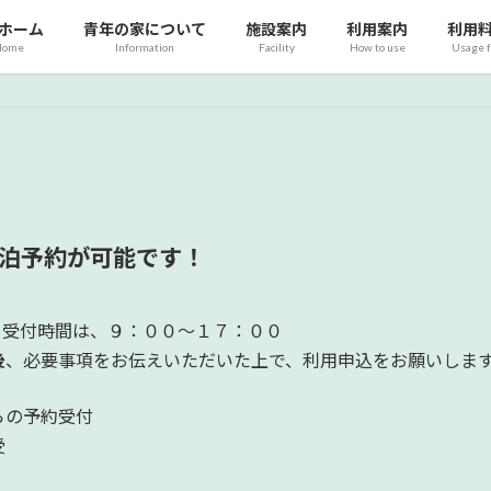
ホーム
青年の家について
施設案内
利用案内
利用
Home
Information
Facility
How to use
Usage 
宿泊予約が可能です！
。受付時間は、９：００～１７：００
後
、必要事項をお伝えいただいた上で、利用申込をお願いしま
らの予約受付
受