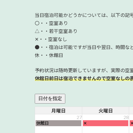
当日宿泊可能かどうかについては、以下の記
〇・・空室あり
△・・若干空室あり
✕・・空室なし
●・・宿泊は可能ですが当日や翌日、時間な
休・・休館日
予約状況は随時更新していますが、実際の空
休館日前日は宿泊できませんので空室なしの
日付を指定
月曜日
火曜日
27
28
月
火
休館日
✕
曜
曜