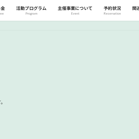
料金
活動プログラム
主催事業について
予約状況
関
fee
Program
Event
Reservation
す。