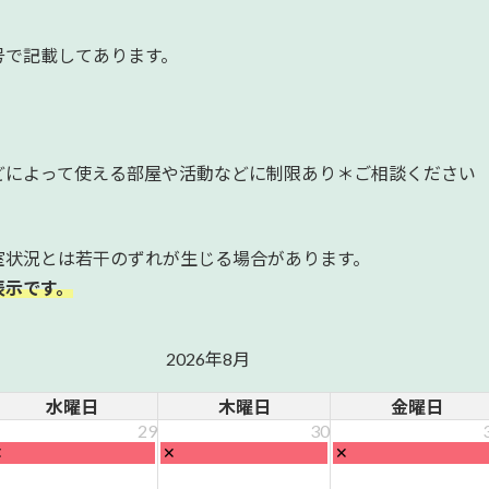
号で記載してあります。
どによって使える部屋や活動などに制限あり＊ご相談ください
室状況とは若干のずれが生じる場合があります。
表示です。
2026年8月
水曜日
木曜日
金曜日
29
30
水
木
金
✕
✕
✕
曜
曜
曜