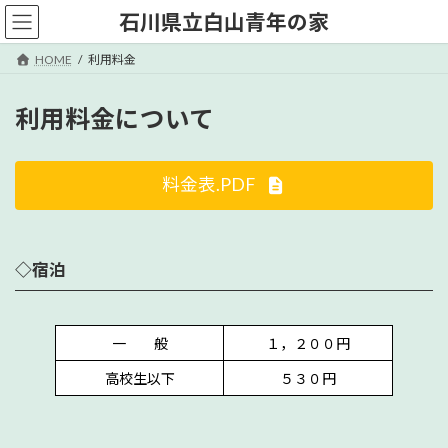
コ
ナ
石川県立白山青年の家
ン
ビ
テ
ゲ
HOME
利用料金
ン
ー
ツ
シ
へ
ョ
利用料金について
ス
ン
キ
に
ッ
移
料金表.PDF
プ
動
◇宿泊
一 般
１，２００円
高校生以下
５３０円