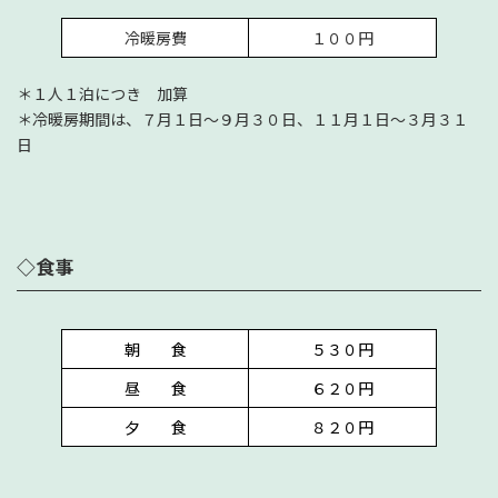
冷暖房費
１００円
＊１人１泊につき 加算
＊冷暖房期間は、７月１日～９月３０日、１１月１日～３月３１
日
◇食事
朝 食
５３０円
昼 食
６２０円
夕 食
８２０円