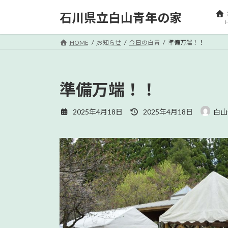
コ
ナ
石川県立白山青年の家
ン
ビ
テ
ゲ
ン
ー
HOME
お知らせ
今日の白青
準備万端！！
ツ
シ
へ
ョ
ス
ン
準備万端！！
キ
に
ッ
移
最
2025年4月18日
2025年4月18日
白山
プ
動
終
更
新
日
時
: