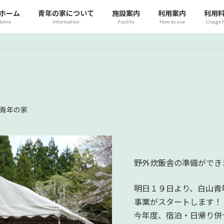
ホーム
青年の家について
施設案内
利用案内
利用
Home
Information
Facility
How to use
Usage 
青年の家
野外炊飯舎の準備ができ
明日１９日より、白山青
事業がスタートします！
今年度、宿泊・日帰り併