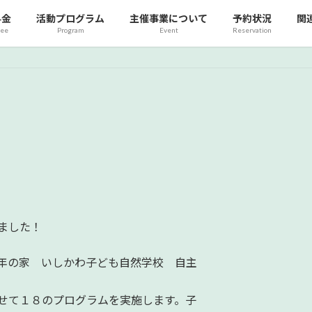
料金
活動プログラム
主催事業について
予約状況
関
fee
Program
Event
Reservation
ました！
年の家 いしかわ子ども自然学校 自主
せて１８のプログラムを実施します。子