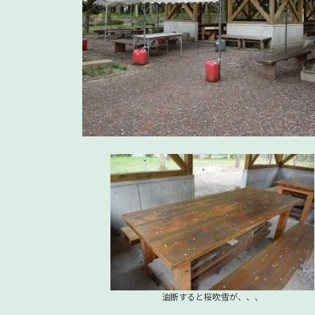
油断すると桜吹雪が、、、