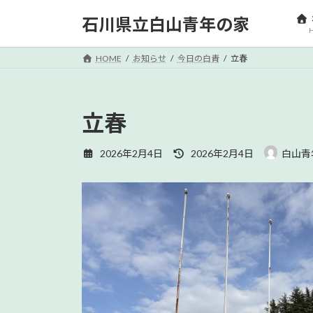
コ
ナ
石川県立白山青年の家
ン
ビ
テ
ゲ
ン
ー
HOME
お知らせ
今日の白青
立春
ツ
シ
へ
ョ
ス
ン
立春
キ
に
ッ
移
最
2026年2月4日
2026年2月4日
白山青
プ
動
終
更
新
日
時
: