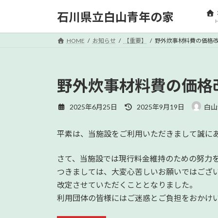
コ
ナ
石川県立白山青年の家
ン
ビ
テ
ゲ
ン
ー
HOME
お知らせ
【重要】
野外炊事材料費の価格
ツ
シ
へ
ョ
ス
ン
野外炊事材料費の価格
キ
に
ッ
移
最
2025年6月25日
2025年9月19日
白山
プ
動
終
更
平素は、当施設をご利用いただきまして誠に
新
日
時
さて、当施設では現行料金維持のための努力
:
つきましては、大変心苦しいお願いではござい
改定させていただくこととなりました。
利用団体の皆様にはご迷惑とご負担をおかけ