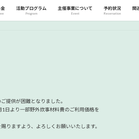
料金
活動プログラム
主催事業について
予約状況
関
fee
Program
Event
Reservation
のご提供が困難となりました。
月1日より一部野外炊事材料費のご利用価格を
を賜りますよう、よろしくお願いいたします。