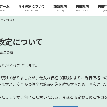
ホーム
青年の家について
施設案内
利用案内
利用
Home
Information
Facility
How to use
Usage 
改定について
改定について
青年の家
ありがとうございます。
を続けて参りましたが、仕入れ価格の高騰により、現行価格で
ますが、安全かつ健全な施設運営を維持するため、令和7年7
いたしますが、何卒ご理解いただき、今後とも変わらぬご協力