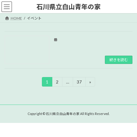
コ
ナ
石川県立白山青年の家
ン
ビ
テ
ゲ
HOME
イベント
ン
ー
ツ
シ
へ
ョ
ス
ン
キ
に
ッ
移
プ
動
続きを読む
投
1
2
…
37
»
固
固
固
定
定
定
稿
ペ
ペ
ペ
ー
ー
ー
の
ジ
ジ
ジ
ペ
Copyright © 石川県立白山青年の家 All Rights Reserved.
ー
ジ