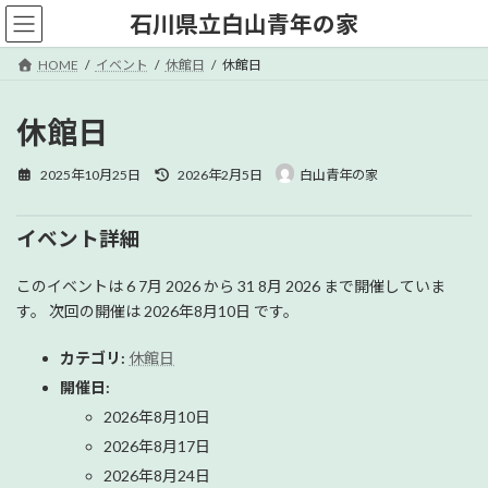
コ
ナ
石川県立白山青年の家
ン
ビ
テ
ゲ
HOME
イベント
休館日
休館日
ン
ー
ツ
シ
へ
ョ
休館日
ス
ン
キ
に
最
2025年10月25日
2026年2月5日
白山青年の家
ッ
移
終
プ
動
更
新
イベント詳細
日
時
このイベントは 6 7月 2026 から 31 8月 2026 まで開催していま
:
す。 次回の開催は 2026年8月10日 です。
カテゴリ:
休館日
開催日:
2026年8月10日
2026年8月17日
2026年8月24日