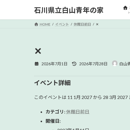
コ
ナ
石川県立白山青年の家
ン
ビ
テ
ゲ
ン
ー
HOME
イベント
休館日前日
✕
ツ
シ
へ
ョ
ス
ン
✕
キ
に
ッ
移
最
2026年7月1日
2026年7月28日
白山
プ
動
終
更
新
イベント詳細
日
時
:
このイベントは 11 1月 2027 から 28 3月 
カテゴリ:
休館日前日
開催日: