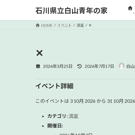
コ
ナ
石川県立白山青年の家
ン
ビ
テ
ゲ
ン
ー
HOME
イベント
満室
✕
ツ
シ
へ
ョ
ス
ン
✕
キ
に
ッ
移
最
2026年3月25日
2026年7月17日
白山
プ
動
終
更
新
イベント詳細
日
時
:
このイベントは 3 10月 2026 から 31 10月
カテゴリ:
満室
開催日: